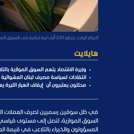
الدولار الواحد يتجاوز 100 ألف ليرة لبنانية في السوق السوداء (IMF)
هايلايت
وزيرة الاقتصاد يتهم السوق الموازية بال
انتقادات لسياسة مصرف لبنان العشوائية 
محللون يعتبرون أن إيقاف انهيار الليرة 
في ظل سوقين رسميين لصرف العملات الأجنبية
السوق الموازية، لتصل إلى مستوى قياسي 
المسؤولون والخبراء بالتلاعب في قيمة الع