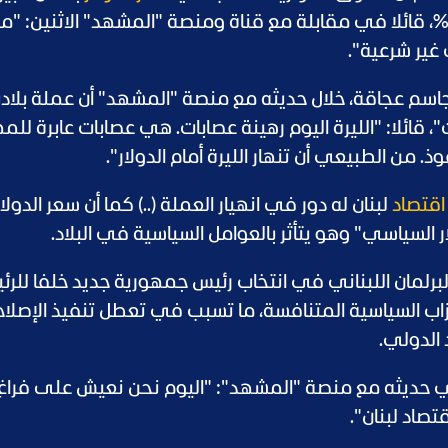
لى سعر الصرف بنسبة تتراوح بين 30 و40%، قائلا في مقابلة مع قناة ومنصة "المشهد" الاثنين: 
غير شرعية".
 جاسم عجاقة، خلال حديثه مع منصة "المشهد" أن عملة بلاد
قائلا: "الليرة اليوم رهينة عصابات. هي عصابات عابرة للم
 من الطبيعي أن تنهار الليرة أمام الدولار".
اقتصاد
لبنان له دور في انهيار العملة (..) كما أن سعر الدولا
ر السياسي" وهو يتأثر بالعوامل السياسية في البلاد.
رلمان اللبناني في انتخاب رئيس جمهورية جديد خلفا للرئ
اب السياسية المتنافسة، ما تسبب في تعطل تنفيذ الإصلاح
الدولي.
في حديثه مع منصة "المشهد": "اليوم نحن نعيش على فراغ
صاد لبنان".