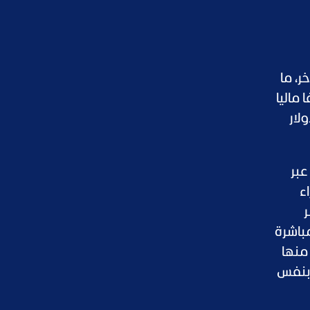
ر، ما
ماليا
ى مستوى واسع وتتخطى 27 مليار دولار
عبر
ء
ر
مباشرة
 منها
د بنفس