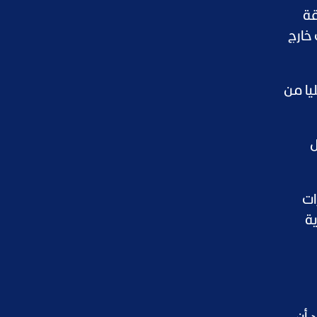
قة
خارج
يا من
لار خلال
ي نهاية 2022، نحو 3.197 مليارات
اية