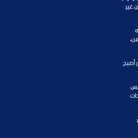
"من غير
ه
هن،
ر أصبح
يس
ات