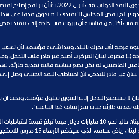
ومنذ أن توصل لبنان لاتفاق مبدئي مع صندوق النقد الدولي في أبريل 2022، بشأن برنامج 
 على تمويل بنحو 3 مليارات دولار، لم يمض المجلس التنفيذي للصندوق قدما في هذا
ة في أكثر من مناسبة أن بيروت في حاجة إلى تنفيذ بعض
 اليوم عرضة لأي تحرك بالبلد، وهذا شيء مؤسف، لأن تسعير ا
 (..) مصرف لبنان المركزي أصبح غير قادر على التدخل، و
عامين الماضيين، لم تكن تضع سياسة مالية نقدية طارئة، ت
لبنان غير قادر للتدخل، لأن احتياطي النقد الأجنبي وصل إلى
نان لا يستطيع التدخل إلى السوق بحلول مؤقتة، ويجب أن ي
خطة نقدية طارئة حتى يتم إيقاف هذا التلاعب".
ويبلغ احتياطي النقد الأجنبي لدى مصرف لبنان حاليا نحو 10 مليارات دولار فيما تبلغ قيمة احتي
نحو 17 مليارا بحسب ما كشف رئيس مصرف لبنان رياض سلامة، الذي سيخضع الأربعاء 5