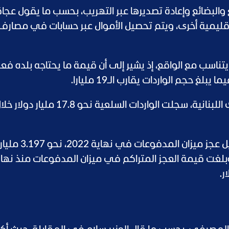
ع والبضائع وإعادة تصديرها عبر التهريب، بحسب ما يقول عجا
قليمية أخرى، ويتم تحصيل الأموال عبر حسابات في مصارف 
يتناسب مع الواقع، إذ يشير إلى أن قيمة ما يحتاجه بلده فعل
وبحسب آخر بيانات متوفرة من إدارة الجمارك اللبنانية، سجلت الواردات السلعية نحو 17.8 مليار دو
فيما أظهرت بيانات المصرف المركزي تسجيل عجز ميزان المدفوعات ف
ر، بزيادة 63% بالمقارنة مع عام 2021. وبلغت قيمة العجز المتراكم في ميزان المدفوعات منذ نه