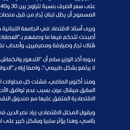
ع
المسموح أن يظل لبنان يُدار من قبل منصات 
ويرى أستاذ الاقتصاد في الجامعة اللبنانية
أصبحت تتحكم فيها ما وصفهم بـ"العصابات"، 
هُناك تجار وصيارفة ومصرفيين، وأصحاب نفوذ.
بدوره أكد الوزير سلام أن "التدهور وانكماش
لا يرتفع بشكل طبيعي"، واصفا إياه بـ"الدولا
ومنذ أكتوبر الماضي، فشلت كل محاولات الب
السابق ميشال عون، بسبب عدم توافق الأحز
الاقتصادية المتفق عليها مع صندوق النقد 
ويقول المحلل الاقتصادي زياد نصر الدين 
رئاسي، وهذا يؤثر سلبيا وبشكل كبير على اقت