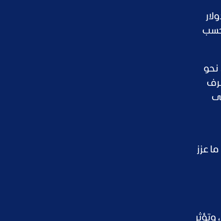
ر من 100 ألف ليرة للدولار
مطلع مارس، بحسب
 نحو
صرف
تى
ا عزز
 وتؤثر