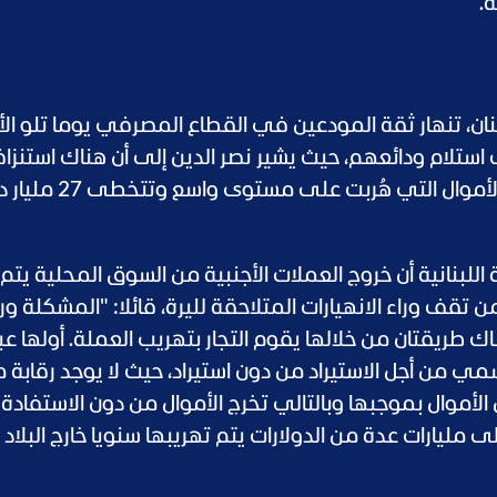
.
ان، تنهار ثقة المودعين في القطاع المصرفي يوما تلو الأخ
ستلام ودائعهم، حيث يشير نصر الدين إلى أن هناك استنزافا 
"مخيف" في بلده، قائلا: "هناك الكثير من الأموال التي هُربت عل
اللبنانية أن خروج العملات الأجنبية من السوق المحلية يتم 
ف وراء الانهيارات المتلاحقة لليرة، قائلا: "المشكلة ورا
) هناك طريقتان من خلالها يقوم التجار بتهريب العملة. أولها عب
ي من أجل الاستيراد من دون استيراد، حيث لا يوجد رقابة 
 الأموال بموجبها وبالتالي تخرج الأموال من دون الاستفادة
إلى مليارات عدة من الدولارات يتم تهريبها سنويا خارج البلا