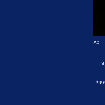
ات
ورية،