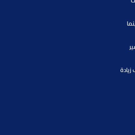
ى
ًا للأوقية، بينما
ير
زيادة