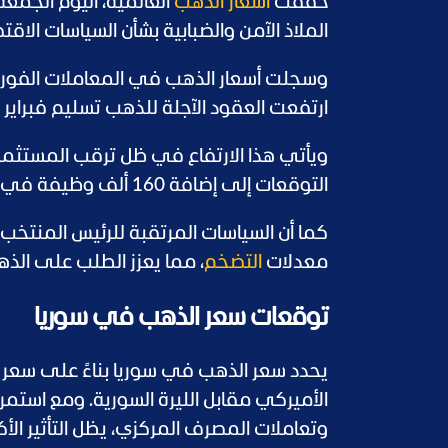
حققت
أسعار الذهب
العالمية، اليوم الجم
الملاذ الآمن والضبابية بشأن السياسات الاقتص
ارتفعت العقود الآجلة للذهب تسليم فبراير بنسبة 0.6% لتسجل 2705.90
ويأتي هذا الارتفاع في ظل ترقب المستثمرين
التوقعات إلى إضافة 160 ألف وظيفة في ديسمبر، مقارنة بـ227 ألف وظيفة خلال نوفمبر.
كما أن السياسات المرتقبة للرئيس المنتخب 
معدلات
التضخم
، مما يعزز الطلب على الذه
توقعات سعر الذهب في سوريا
يحدد سعر الذهب في سوريا بناءً على سعر 
الأميركي مقابل الليرة السورية. ومع استمر
وتعاملات المصرف المركزي، يظل التأثير الأكبر