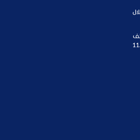
للشراء، خلال
راجع سعر صرف الدولار الأميركي مقابل الليرة السورية، ليسجل 13 ألف
ى مصرف سوريا المركزي، بينما استقر عند 11.2 ألف ليرة للشراء و11.4