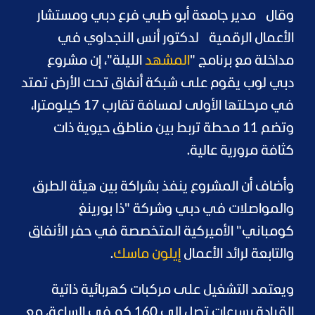
وقال مدير جامعة أبو ظبي فرع دبي ومستشار
الأعمال الرقمية لدكتور أنس النجداوي في
مداخلة مع برنامج "
المشهد
الليلة"، إن مشروع
دبي لوب يقوم على شبكة أنفاق تحت الأرض تمتد
في مرحلتها الأولى لمسافة تقارب 17 كيلومترا،
وتضم 11 محطة تربط بين مناطق حيوية ذات
كثافة مرورية عالية.
وأضاف أن المشروع ينفذ بشراكة بين هيئة الطرق
والمواصلات في دبي وشركة "ذا بورينغ
كومباني" الأميركية المتخصصة في حفر الأنفاق
والتابعة لرائد الأعمال
إيلون ماسك
.
ويعتمد التشغيل على مركبات كهربائية ذاتية
القيادة بسرعات تصل إلى 160 كم في الساعة، مع