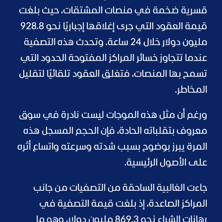
قسرية ضخمة في منصات المشتقات، حيث بلغت
قيمة العقود التي جرى إغلاقها إجباريًا نحو 928.8
مليون دولار خلال 24 ساعة. وتحدث هذه التصفية
عندما تتجاوز خسائر المراكز المفتوحة الحدود التي
تسمح بها المنصات، فتغلق العقود تلقائيًا لتقليل
المخاطر.
ورغم أن مثل هذه الموجات ليست نادرة في سوق
معروف بتقلباته الحادة، فإن الحجم المسجل هذه
المرة يبرز بوضوح بسبب شدته وسرعته واتساع أثره
على الأصول الرئيسية.
جاءت الغالبية الساحقة من التصفيات من جانب
المراكز الصاعدة، إذ بلغت قيمة التصفية في
رهانات الشراء نحو 869.3 مليون دولار، وهو ما