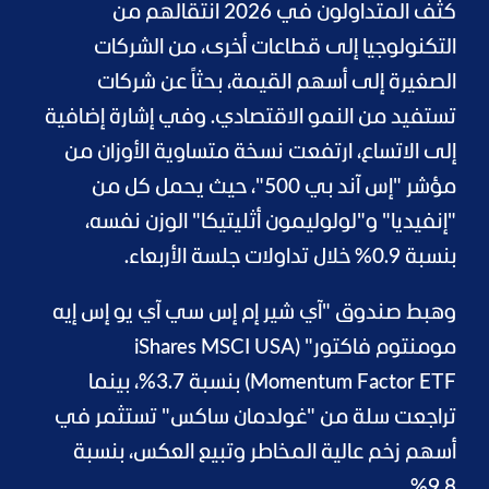
كثّف المتداولون في 2026 انتقالهم من
التكنولوجيا إلى قطاعات أخرى، من الشركات
الصغيرة إلى أسهم القيمة، بحثاً عن شركات
تستفيد من النمو الاقتصادي. وفي إشارة إضافية
إلى الاتساع، ارتفعت نسخة متساوية الأوزان من
مؤشر "إس آند بي 500"، حيث يحمل كل من
"إنفيديا" و"لولوليمون أثليتيكا" الوزن نفسه،
بنسبة 0.9% خلال تداولات جلسة الأربعاء.
وهبط صندوق "آي شير إم إس سي آي يو إس إيه
مومنتوم فاكتور" (iShares MSCI USA
Momentum Factor ETF) بنسبة 3.7%، بينما
تراجعت سلة من "غولدمان ساكس" تستثمر في
أسهم زخم عالية المخاطر وتبيع العكس، بنسبة
9.8%.