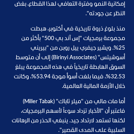
إمكانية النمو وفترة التعافي لهذا القطاع، بغض
النظر عن جودته".
منذ بلوغ ذروة تاريخية في أكتوبر، هبطت
مجموعة برمجيات "إس آند بي 500" بأكثر من
25%. ويشير جيفري ييل روبن من "بيريني
أسوشيتس" (Birinyi Associates) إلى أن متوسط
السوق الهابطة تاريخياً في هذه المجموعة يبلغ
32.53%، فيما بلغت أسوأ موجة 53.94%، وكانت
خلال الأزمة المالية العالمية.
أما مات مالي من "ميلر تاباك" (Miller Tabak)
فاعتبر أن "الأخبار تزداد سوءاً لأسهم البرمجيات،
لكنها تستعد لارتداد جيد. ينبغي الحذر من الرهانات
السلبية على المدى القصير".