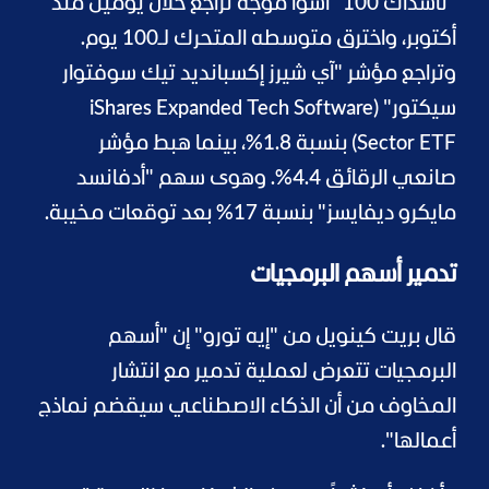
"ناسداك 100" أسوأ موجة تراجع خلال يومين منذ
أكتوبر، واخترق متوسطه المتحرك لـ100 يوم.
وتراجع مؤشر "آي شيرز إكسبانديد تيك سوفتوار
سيكتور" (iShares Expanded Tech Software
Sector ETF) بنسبة 1.8%، بينما هبط مؤشر
صانعي الرقائق 4.4%. وهوى سهم "أدفانسد
مايكرو ديفايسز" بنسبة 17% بعد توقعات مخيبة.
تدمير أسهم البرمجيات
قال بريت كينويل من "إيه تورو" إن "أسهم
البرمجيات تتعرض لعملية تدمير مع انتشار
المخاوف من أن الذكاء الاصطناعي سيقضم نماذج
أعمالها".