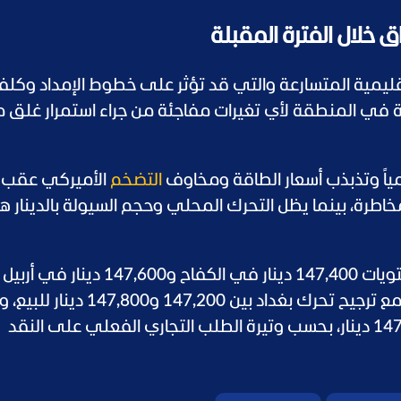
 خلال الفترة المقبلة
قليمية المتسارعة والتي قد تؤثر على خطوط الإمداد وكلف
رة في المنطقة لأي تغيرات مفاجئة من جراء استمرار غلق
ياً وتذبذب أسعار الطاقة ومخاوف
التضخم
الأميركي عقب ت
خاطرة، بينما يظل التحرك المحلي وحجم السيولة بالدينار ه
ويعكس الثبات الحالي لـ 100 دولار نحو مستويات 147,400 دينار في الكفاح و147,600 دينار في أربيل
سيناريو نطاق جديد يميل للتحركات الحذرة، مع ترجيح تحرك بغداد بين 7,200
أسواق إقليم كردستان بين 147,400 و147,900 دينار، بحسب وتيرة الطلب التجاري الفعلي على النقد