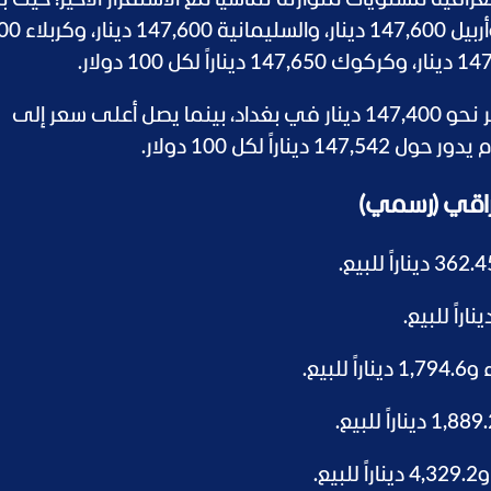
قية مستويات متوازنة تماشياً مع الاستقرار الأخير؛ حيث 
الأسعار في بغداد (الكفاح) 400
وبحسب قراءات المدن اليوم، يبلغ أدنى سعر نحو 147,400 دينار في بغداد، بينما يصل أعلى سعر إلى
لعراقي (رسمي)