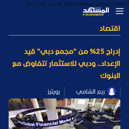
أخبار
برامج
المشهد سبورتس
المشهد بزنس
بودكاست
ترندات
اقتصاد
إدراج 25% من "مجمع دبي" قيد
الإعداد.. ودبي للاستثمار تتفاوض مع
البنوك
ريم الشامي
رويترز