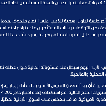
فيما أنهت العقود الآجلة تداولاتها قرب 4,187 دولارًا، مع استمرار تحسن شهية المستثمرين تجاه الذه
ر جلسة تداول رسمية للذهب، على ارتفاع ملحوظ، بعدما 
عف من التوقعات رهانات المستثمرين على تراجع احتمالات 
درالي خلال الفترة المقبلة، وهو ما وفر دعمًا جديدًا للمع
ي الأردن اليوم سيظل عند مستوياته الحالية طوال عطلة نها
المحلية والعالمية.
قديرات أن يبدأ المعدن النفيس الأسبوع على أداء إيجابي، إذا
واصلت الأ
ية الأميركية، ما قد ينعكس على السوق الأردنية لحظيًا.