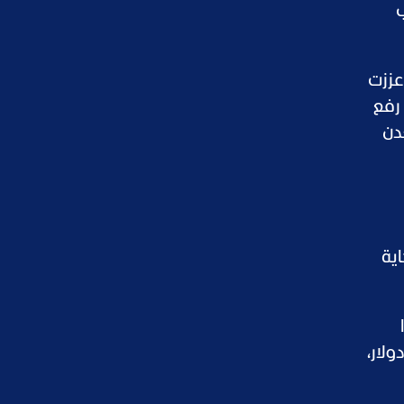
ب
عززت
رفع
دن
ية
ونصة العالمية تماسكها فوق مستويات الدعم الحالية، مع استهداف إعادة اختبار حاجز 4,200 دولار،