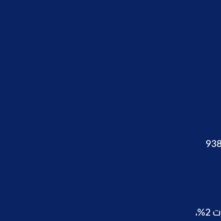
اليوم السبت، عند نحو 665.44 دينارًا، بما يعادل 938.48
سجلت أونصة الذهب في السوق الفورية إغلاقا عند نحو 4,175 دولارًا، محققة مكاسب أسبوعية تجاوزت 2%،