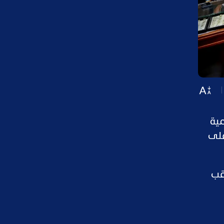
عالمية
على
ية عقب