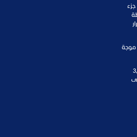
جزء
طة
ر
 موجة
ويًا، يليه دعم فني قرب 3,800
لى