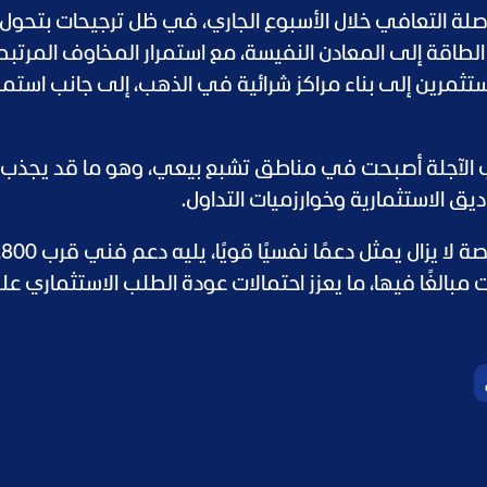
ة التعافي خلال الأسبوع الجاري، في ظل ترجيحات بتحول 
الطاقة إلى المعادن النفيسة، مع استمرار المخاوف المرتب
ستثمرين إلى بناء مراكز شرائية في الذهب، إلى جانب استمرا
ذهب الآجلة أصبحت في مناطق تشبع بيعي، وهو ما قد يجذب
يق الاستثمارية وخوارزميات التداول.
ويرى محللون أن مستوى 4,000 دولار للأونصة لا يزال يمثل دعمًا نفسيًا ق
 مبالغًا فيها، ما يعزز احتمالات عودة الطلب الاستثماري ع