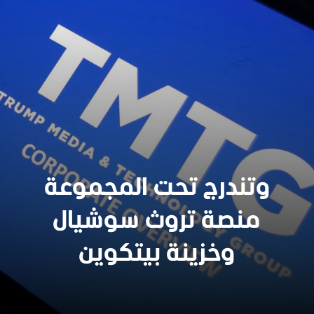
وتندرج تحت المجموعة
منصة تروث سوشيال
وخزينة بيتكوين