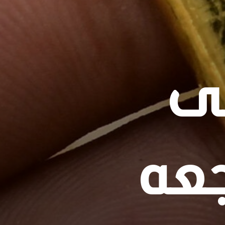
لى
جعه