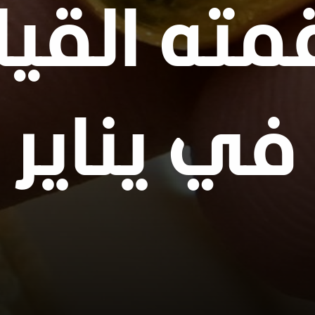
مته القيا
في يناير