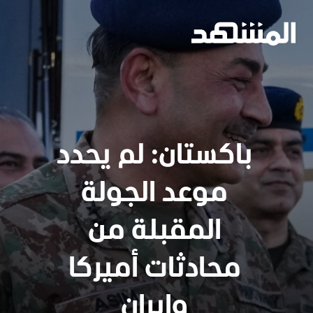
باكستان: لم يحدد
موعد الجولة
المقبلة من
محادثات أميركا
وإيران