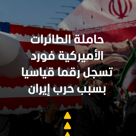
حاملة الطائرات
الأميركية فورد
تسجل رقما قياسيا
بسبب حرب إيران
سنجدهــم كلهـم
وسيعاقبون جميعا