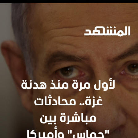
https://www.almashhad.com/article/773112298002792-News/725376972725118-%D8%A7%D9%84%D8%B1%D8%A6%D8%A7%D8%B3%D8%A9-%D8%A7%D9%84%D9%84%D8%A8%D9%86%D8%A7%D9%86%D9%8A%D8%A9-%D8%AA%D9%86%D9%81%D9%8A-%D9%84%D9%80%D8%A7%D9%84%D9%85%D8%B4%D9%87%D8%AF-%D9%84%D8%A7-%D8%A7%D8%AA%D8%B5%D8%A7%D9%84-%D8%A8%D9%8A%D9%86-%D8%B9%D9%88%D9%86-%D9%88%D9%86%D8%AA%D8%A7%D9%86%D9%8A%D8%A7%D9%87%D9%88/
جارٍ الفتح
لأول مرة منذ هدنة
غزة.. محادثات
مباشرة بين
"حماس" وأميركا