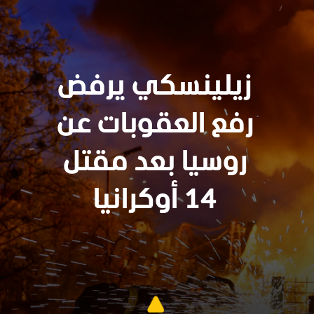
زيلينسكي يرفض
رفع العقوبات عن
روسيا بعد مقتل
14 أوكرانيا
سنجدهــم كلهـم