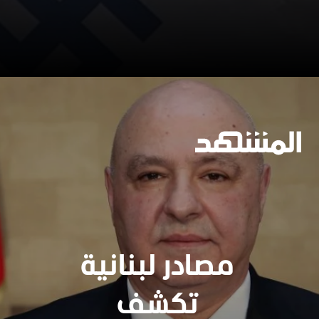
https://www.almashhad.com/article/773112298002792-News/450787551182559-%D8%A8%D8%B1%D9%84%D9%85%D8%A7%D9%86%D9%8A-%D8%A8%D9%88%D9%84%D9%86%D8%AF%D9%8A-%D9%8A%D9%81%D8%AA%D8%AD-%D8%A7%D9%84%D9%86%D8%A7%D8%B1-%D8%B9%D9%84%D9%89-%D8%A5%D8%B3%D8%B1%D8%A7%D8%A6%D9%8A%D9%84-%D9%85%D9%86-%D9%87%D9%88-%D9%83%D9%88%D9%86%D8%B1%D8%A7%D8%AF-%D8%A8%D9%8A%D8%B1%D9%83%D9%88%D9%81%D9%8A%D8%AA%D8%B4/
جارٍ الفتح
مصادر لبنانية
تكشف