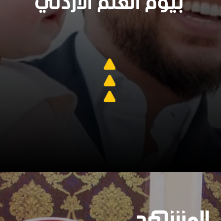
بيوم العلم الأردني
سنجدهــم كلهـم
وسيعاقبون جميعا
https://www.almashhad.com/article/459217420284850-entertainment/755506362863033-%D9%85%D8%B4%D9%87%D8%AF-%D9%8A%D8%B3%D8%B1%D9%82-%D8%A7%D9%84%D9%82%D9%84%D9%88%D8%A8-%D8%A7%D8%AD%D8%AA%D9%81%D8%A7%D9%84-%D8%A7%D9%84%D8%A3%D9%85%D9%8A%D8%B1-%D8%A7%D9%84%D8%AD%D8%B3%D9%8A%D9%86-%D9%88%D8%A7%D8%A8%D9%86%D8%AA%D9%87-%D8%A7%D9%84%D8%A3%D9%85%D9%8A%D8%B1%D8%A9-%D8%A5%D9%8A%D9%85%D8%A7%D9%86-%D8%A8%D9%8A%D9%88%D9%85-%D8%A7%D9%84%D8%B9%D9%84%D9%85/
جارٍ الفتح