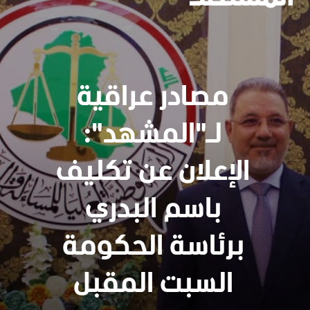
مصادر عراقية
لـ"المشهد":
الإعلان عن تكليف
باسم البدري
برئاسة الحكومة
السبت المقبل
سنجدهــم كلهـم