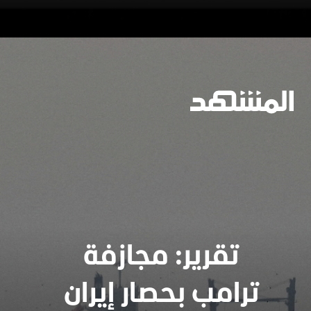
https://www.almashhad.com/article/773112298002792-News/776460157760720-%D9%85%D8%B3%D8%A4%D9%88%D9%84-%D8%A5%D9%8A%D8%B1%D8%A7%D9%86%D9%8A-%D8%AA%D9%82%D8%A7%D8%B1%D8%A8-%D8%A8%D9%8A%D9%86-%D8%A5%D9%8A%D8%B1%D8%A7%D9%86-%D9%88%D8%A3%D9%85%D9%8A%D8%B1%D9%83%D8%A7-%D8%A8%D9%88%D8%B3%D8%A7%D8%B7%D8%A9-%D8%A8%D8%A7%D9%83%D8%B3%D8%AA%D8%A7%D9%86%D9%8A%D8%A9-%D8%B1%D8%BA%D9%85-%D9%88%D8%AC%D9%88%D8%AF-%D8%AE%D9%84%D8%A7%D9%81%D8%A7%D8%AA/
جارٍ الفتح
تقرير: مجازفة
ترامب بحصار إيران