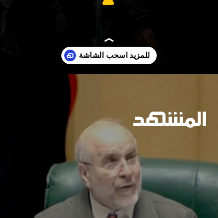
https://www.almashhad.com/article/773112298002792-News/865446497050571-%D8%AD%D8%A7%D9%85%D9%84%D8%A9-%D8%A3%D9%85%D9%8A%D8%B1%D9%83%D9%8A%D8%A9-%D8%AA%D8%B3%D8%AC%D9%84-%D8%A3%D8%B7%D9%88%D9%84-%D8%A7%D9%86%D8%AA%D8%B4%D8%A7%D8%B1-%D8%B9%D8%B3%D9%83%D8%B1%D9%8A-%D9%85%D9%86%D8%B0-%D8%B9%D9%82%D9%88%D8%AF/
جارٍ الفتح