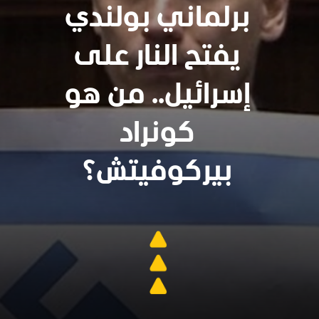
برلماني بولندي
يفتح النار على
إسرائيل.. من هو
كونراد
بيركوفيتش؟
سنجدهــم كلهـم
وسيعاقبون جميعا