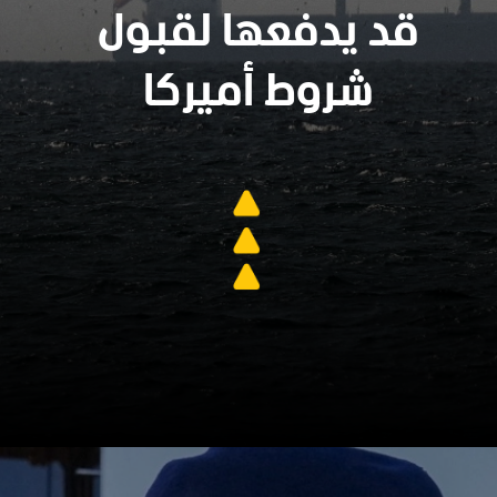
قد يدفعها لقبول
شروط أميركا
سنجدهــم كلهـم
وسيعاقبون جميعا
https://www.almashhad.com/article/773112298002792-News/513104845780221-%D8%AA%D9%82%D8%B1%D9%8A%D8%B1-%D9%85%D8%AC%D8%A7%D8%B2%D9%81%D8%A9-%D8%AA%D8%B1%D8%A7%D9%85%D8%A8-%D8%A8%D8%AD%D8%B5%D8%A7%D8%B1-%D8%A5%D9%8A%D8%B1%D8%A7%D9%86-%D9%82%D8%AF-%D9%8A%D8%AF%D9%81%D8%B9%D9%87%D8%A7-%D9%84%D9%82%D8%A8%D9%88%D9%84-%D8%B4%D8%B1%D9%88%D8%B7-%D8%A3%D9%85%D9%8A%D8%B1%D9%83%D8%A7/
جارٍ الفتح