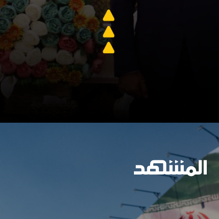
وسيعاقبون جميعا
https://www.almashhad.com/article/773112298002792-News/756350421571119-%D9%85%D8%B5%D8%A7%D8%AF%D8%B1-%D8%B9%D8%B1%D8%A7%D9%82%D9%8A%D8%A9-%D9%84%D9%80%D8%A7%D9%84%D9%85%D8%B4%D9%87%D8%AF-%D8%A7%D9%84%D8%A5%D8%B9%D9%84%D8%A7%D9%86-%D8%B9%D9%86-%D8%AA%D9%83%D9%84%D9%8A%D9%81-%D8%A8%D8%A7%D8%B3%D9%85-%D8%A7%D9%84%D8%A8%D8%AF%D8%B1%D9%8A-%D8%A8%D8%B1%D8%A6%D8%A7%D8%B3%D8%A9-%D8%A7%D9%84%D8%AD%D9%83%D9%88%D9%85%D8%A9-%D8%A7%D9%84%D8%B3%D8%A8%D8%AA-%D8%A7%D9%84%D9%85%D9%82%D8%A8%D9%84/
جارٍ الفتح