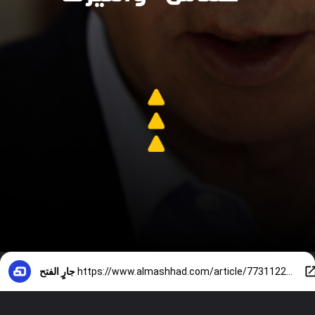
https://www.almashhad.com/article/773112298002792-News/832366792375218-%D9%85%D8%AD%D8%A7%D8%AF%D8%AB%D8%A7%D8%AA-%D9%85%D8%A8%D8%A7%D8%B4%D8%B1%D8%A9-%D8%A8%D9%8A%D9%86-%D9%88%D8%A7%D8%B4%D9%86%D8%B7%D9%86-%D9%88%D8%AD%D9%85%D8%A7%D8%B3-%D8%AA%D9%82%D8%B1%D9%8A%D8%B1-%D9%8A%D9%83%D8%B4%D9%81-%D8%A7%D9%84%D8%AA%D9%81%D8%A7%D8%B5%D9%8A%D9%84/
جارٍ الفتح