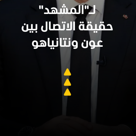
لـ"المشهد"
حقيقة الاتصال بين
عون ونتانياهو
سنجدهــم كلهـم
وسيعاقبون جميعا