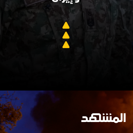
سنجدهــم كلهـم
وسيعاقبون جميعا
https://www.almashhad.com/shorturl/542876565360096/
جارٍ الفتح