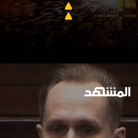
وسيعاقبون جميعا
https://www.almashhad.com/article/773112298002792-News/759701007753973-%D8%B2%D9%8A%D9%84%D9%8A%D9%86%D8%B3%D9%83%D9%8A-%D8%A8%D8%B9%D8%AF-%D9%85%D9%82%D8%AA%D9%84-14-%D8%A3%D9%88%D9%83%D8%B1%D8%A7%D9%86%D9%8A%D8%A7-%D9%81%D9%8A-%D8%B6%D8%B1%D8%A8%D8%A7%D8%AA-%D8%B1%D9%88%D8%B3%D9%8A%D8%A9-%D9%85%D9%88%D8%B3%D9%83%D9%88-%D9%84%D8%A7-%D8%AA%D8%B3%D8%AA%D8%AD%D9%82-%D8%A3%D9%8A-%D8%B1%D9%81%D8%B9-%D9%84%D9%84%D8%B9%D9%82%D9%88%D8%A8%D8%A7%D8%AA/
جارٍ الفتح