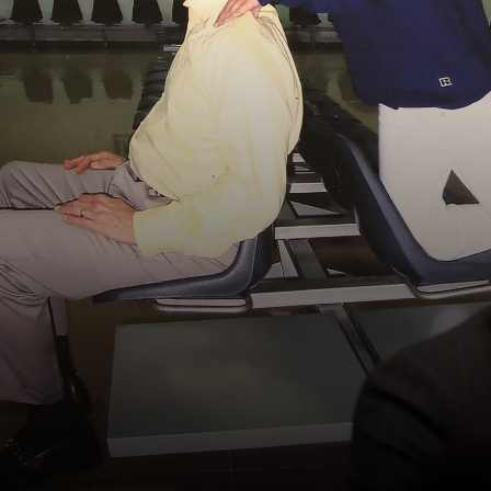
سنجدهــم كلهـم
وسيعاقبون جميعا