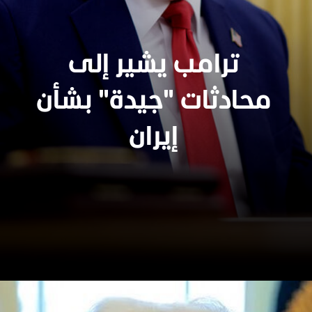
ترامب يشير إلى
محادثات "جيدة" بشأن
إيران