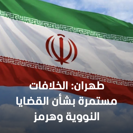
طهران: الخلافات
مستمرة بشأن القضايا
النووية وهرمز