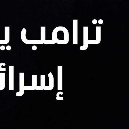
ترامب ي
إسرائ