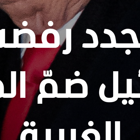
جدد رفض
يل ضمّ ا
الغربية