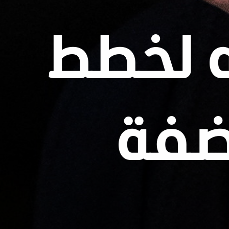
ه لخطط
لضفة