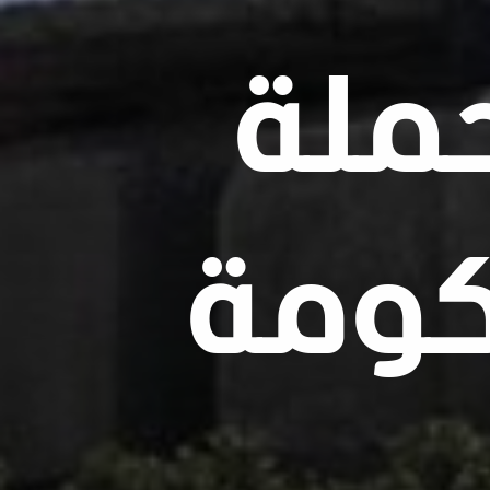
حملة
كومة