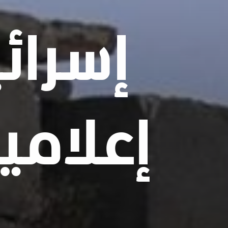
إسرائ
إعلامي