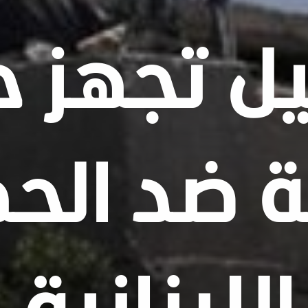
يل تجهز 
ة ضد الح