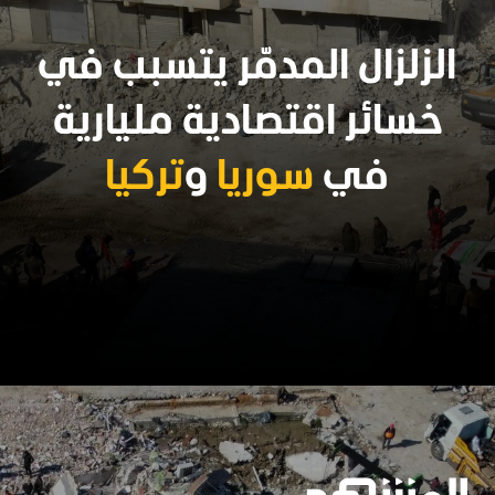
الزلزال المدمّر يتسبب في
خسائر اقتصادية مليارية
في
سوريا
و
تركيا