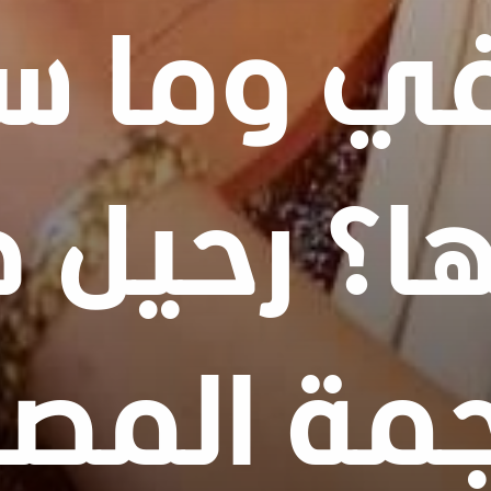
لفي وما س
ا؟ رحيل 
جمة المصر