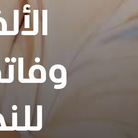
الأ
وفاته
للن