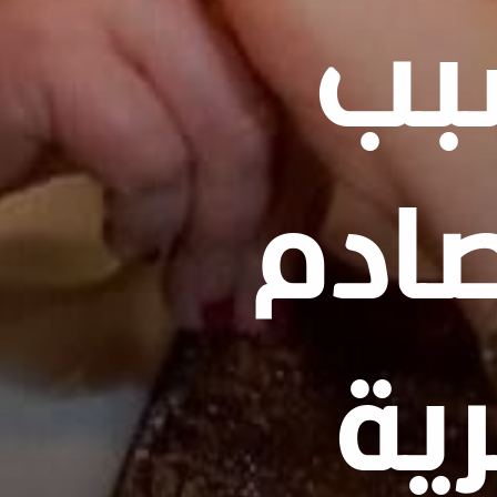
بب
صادم
ية