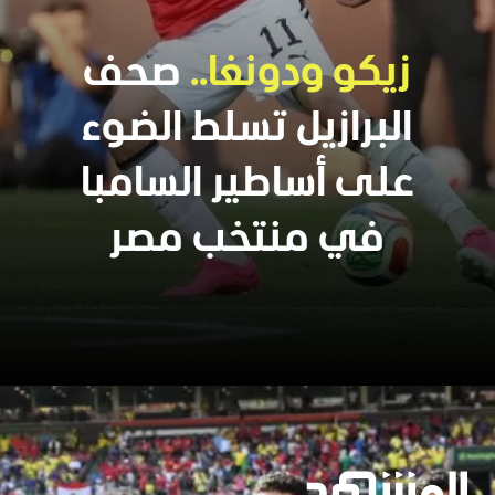
زيكو ودونغا..
صحف
البرازيل تسلط الضوء
على أساطير السامبا
في منتخب مصر