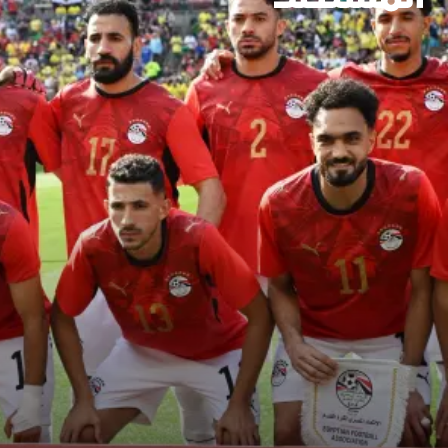
سنجدهــم كلهـم