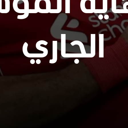
اية المو
الجاري