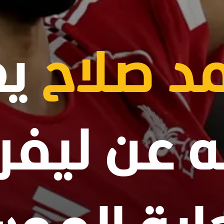
د صلاح
يع
ه عن ليفر