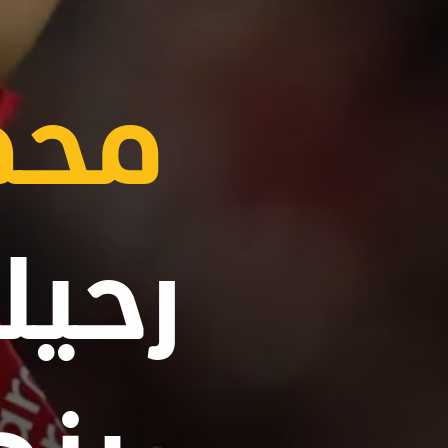
محم
رحيل