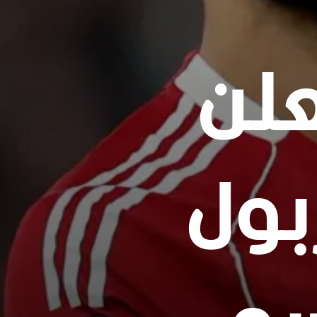
لن
بول