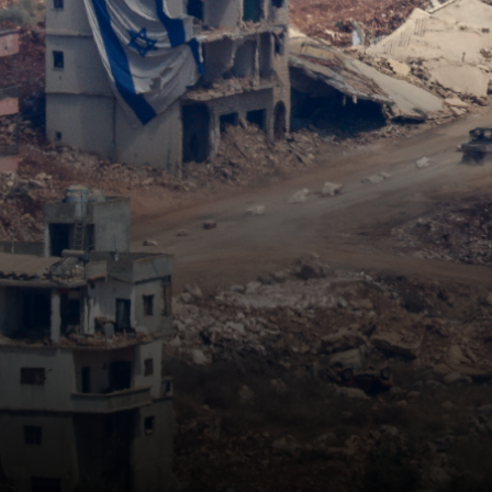
سنجدهــم كلهـم
وسيعاقبون جميعا