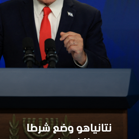
نتانياهو وضع شرطا