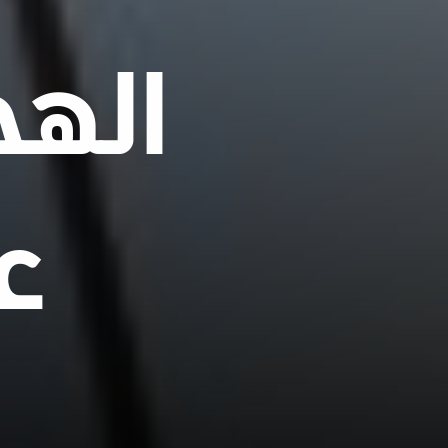
الهج
ع