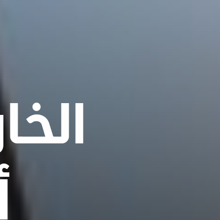
الخا
أ