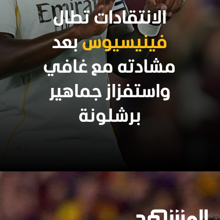
الانتقادات تطال
فينيسيوس
بعد
مشادته مع غافي
واستفزاز جماهير
برشلونة