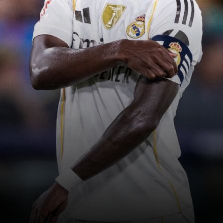
سنجدهــم كلهـم
وسيعاقبون جميعا