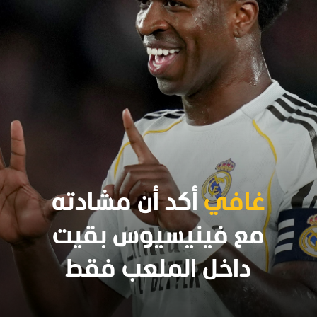
غافي
أكد أن مشادته
مع فينيسيوس بقيت
داخل الملعب فقط