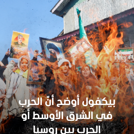
بيكفول أوضح أنّ الحرب
في الشرق الأوسط أو
سنجدهــم كلهـم
الحرب بين روسيا