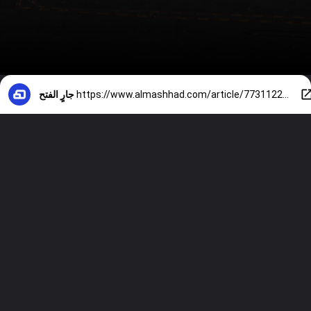
https://www.almashhad.com/article/773112298002792-News/573352420703409-%D9%87%D9%84-%D9%86%D8%AD%D9%86-%D8%A3%D9%85%D8%A7%D9%85-%D8%AD%D8%B1%D8%A8-%D8%B9%D8%A7%D9%84%D9%85%D9%8A%D8%A9-%D8%AB%D8%A7%D9%84%D8%AB%D8%A9-%D8%AA%D9%82%D8%B1%D9%8A%D8%B1-%D9%8A%D9%83%D8%B4%D9%81/
جارٍ الفتح