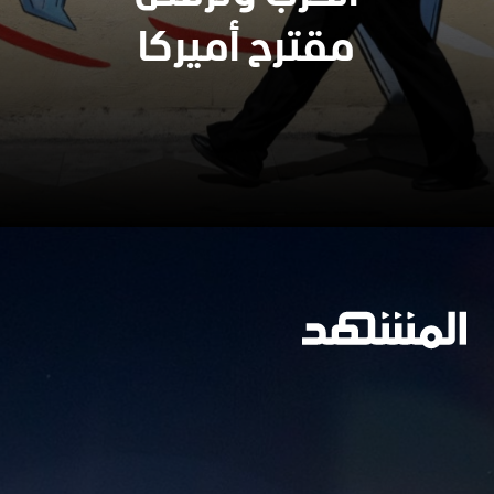
وسيعاقبون جميعا
مقترح أميركا