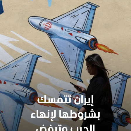
إيران تتمسك
بشروطها لإنهاء
سنجدهــم كلهـم
الحرب وترفض