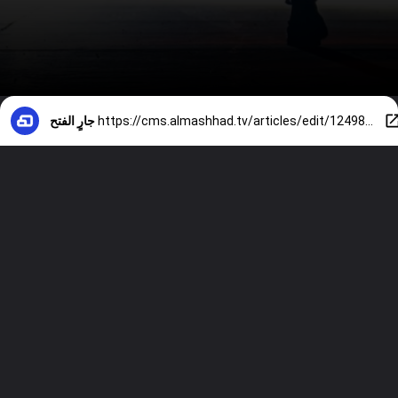
https://cms.almashhad.tv/articles/edit/124981167411816?view
جارٍ الفتح