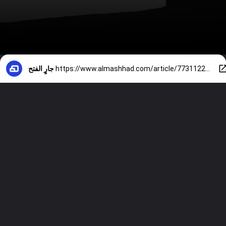
https://www.almashhad.com/article/773112298002792-News/539288026226123-%D8%AA%D8%B1%D8%A7%D9%85%D8%A8-%D8%A7%D9%84%D8%A5%D9%8A%D8%B1%D8%A7%D9%86%D9%8A%D9%88%D9%86-%D9%85%D8%B1%D8%B6%D9%89-%D9%88%D9%85%D8%B0%D9%83%D8%B1%D8%A9-%D8%A7%D9%84%D8%AA%D9%81%D8%A7%D9%87%D9%85-%D8%A7%D9%86%D8%AA%D9%87%D8%AA/
جارٍ الفتح