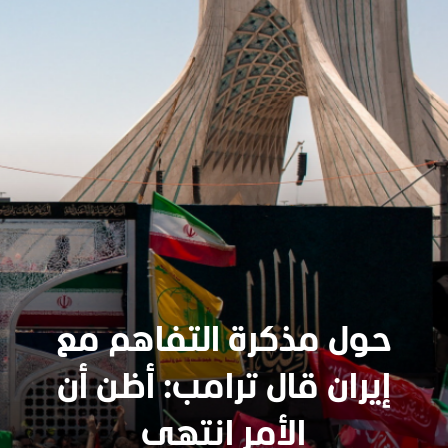
حول مذكرة التفاهم مع
إيران قال ترامب: أظن أن
سنجدهــم كلهـم
الأمر انتهى