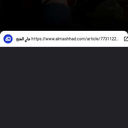
https://www.almashhad.com/article/773112298002792-News/496584725683208-%D9%81%D9%8A%D8%AF%D9%8A%D9%88-%D8%B3%D9%85%D8%A7%D8%A1-%D9%83%D8%A7%D8%B1%D8%A7%D9%83%D8%A7%D8%B3-%D8%AA%D8%AA%D8%AD%D9%88%D9%84-%D8%A5%D9%84%D9%89-%D8%A7%D9%84%D8%A3%D8%AD%D9%85%D8%B1-%D8%A8%D8%B9%D8%AF-%D8%A7%D9%84%D8%B2%D9%84%D8%B2%D8%A7%D9%84/
جارٍ الفتح