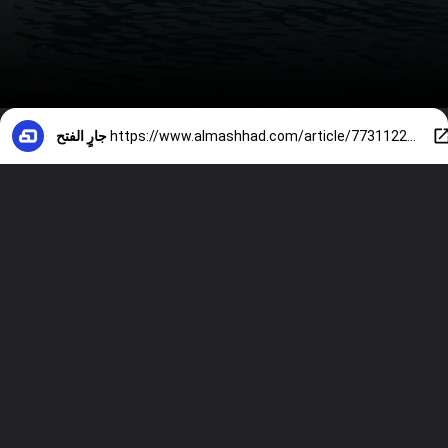
https://www.almashhad.com/article/773112298002792-News/838585760902839-%D8%A3%D9%88%D9%84-%D8%AA%D8%B9%D9%84%D9%8A%D9%82-%D9%85%D9%86-%D8%AA%D8%B1%D8%A7%D9%85%D8%A8-%D8%B9%D9%84%D9%89-%D8%B3%D9%82%D9%88%D8%B7-%D8%A3%D8%A8%D8%A7%D8%AA%D8%B4%D9%8A-%D8%A3%D9%85%D9%8A%D8%B1%D9%83%D9%8A%D8%A9-%D9%81%D9%8A-%D9%87%D8%B1%D9%85%D8%B2/
جارٍ الفتح