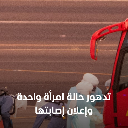
تدهور حالة امرأة واحدة
وإعلان إصابتها
سنجدهــم كلهـم