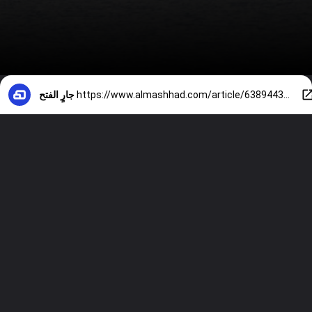
https://www.almashhad.com/article/638944300664525-health/363870153929086-قلق-صحي-في-فرنسا-بعد-تسجيل-أول-إصابة-بفيروس-هانتا/
جارٍ الفتح