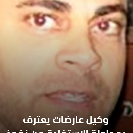
وكيل عارضات يعترف