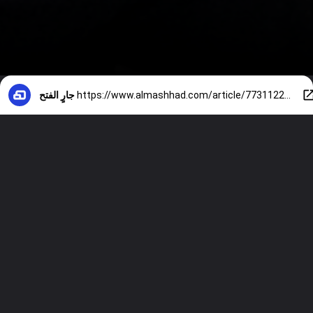
https://www.almashhad.com/article/773112298002792-News/902180800328124-تفاصيل-مثيرة-عن-شبكة-إبستين-في-عالم-الأزياء-ووكيل-عارضات-أزياء-يفجر-مفاجآت/
جارٍ الفتح