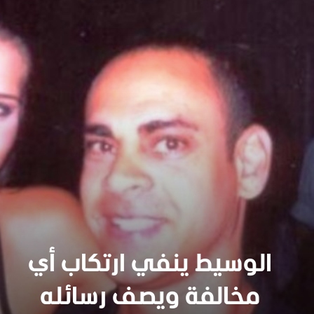
الوسيط ينفي ارتكاب أي
سنجدهــم كلهـم
مخالفة ويصف رسائله