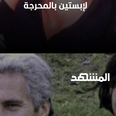
وسيعاقبون جميعا
لإبستين بالمحرجة