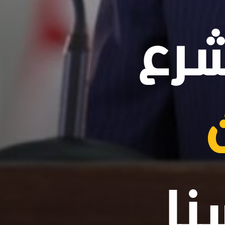
شرع
نا