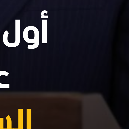
أول 
ع
الس