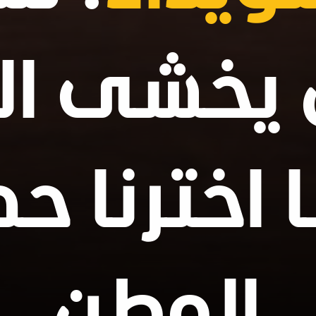
يخشى ال
ا اخترنا ح
الوطن