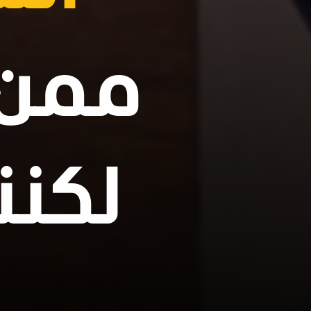
ممن 
لكنن