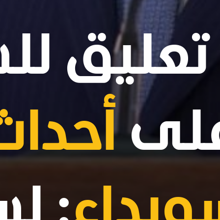
تعليق لل
لى
أحداث
ويداء
: لس