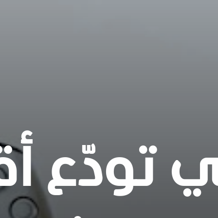
 تودّع أق