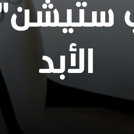
ي ستيشن" 
الأبد