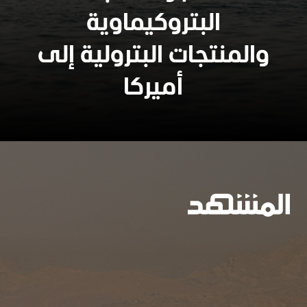
وسيعاقبون جميعا
البتروكيماوية
والمنتجات البترولية إلى
أميركا