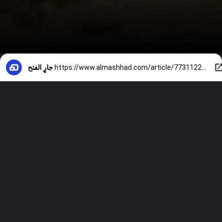
https://www.almashhad.com/article/773112298002792-News/880026932838595-%D8%AD%D8%AA%D9%89-21-%D8%A3%D8%BA%D8%B3%D8%B7%D8%B3-%D8%A3%D9%85%D9%8A%D8%B1%D9%83%D8%A7-%D8%AA%D8%B3%D9%85%D8%AD-%D9%84%D8%A5%D9%8A%D8%B1%D8%A7%D9%86-%D8%A8%D8%A8%D9%8A%D8%B9-%D9%88%D9%86%D9%82%D9%84-%D8%A7%D9%84%D9%86%D9%81%D8%B7-%D8%B9%D8%A7%D9%84%D9%85%D9%8A%D8%A7/
جارٍ الفتح