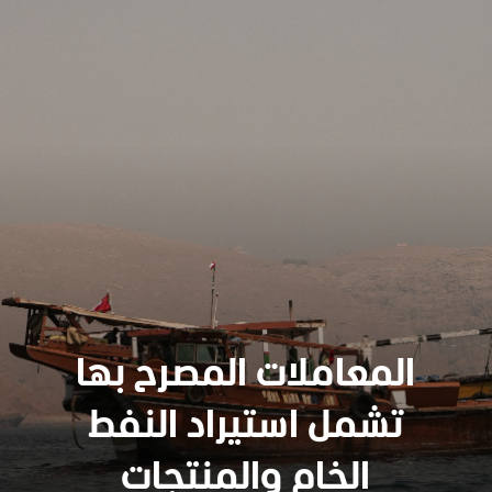
المعاملات المصرح بها
تشمل استيراد النفط
سنجدهــم كلهـم
الخام والمنتجات