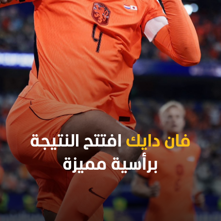
فان دايك
افتتح النتيجة
برأسية مميزة