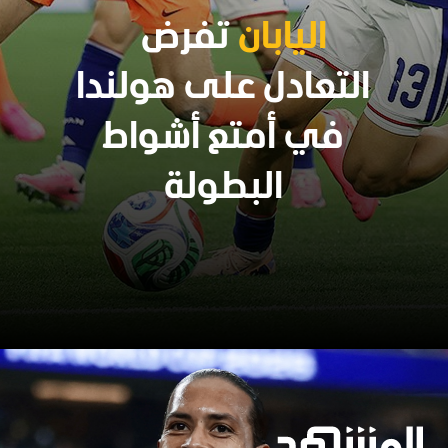
اليابان
تفرض
التعادل على هولندا
في أمتع أشواط
البطولة