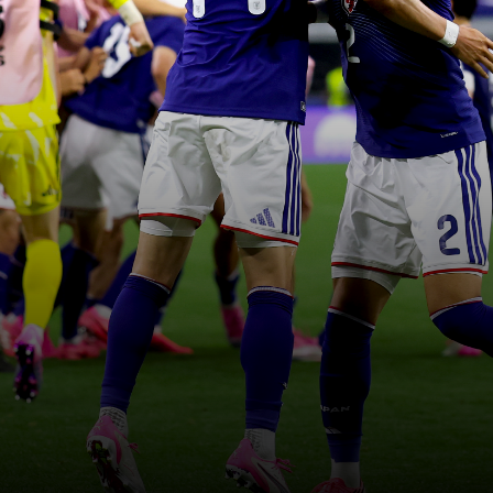
سنجدهــم كلهـم
وسيعاقبون جميعا