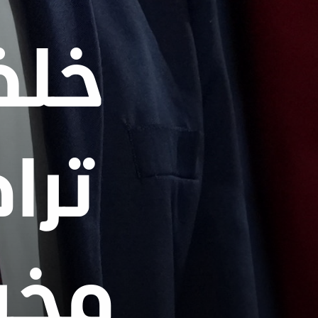
خلف
ترا
مخر