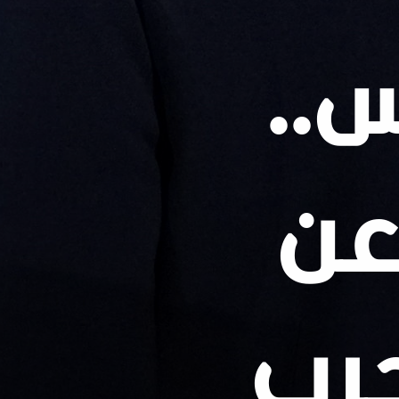
..
عن
رب