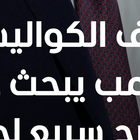
 الكواليس
مب يبحث 
ج سريع لح