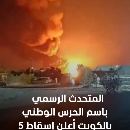
المتحدث الرسمي
باسم الحرس الوطني
سنجدهــم كلهـم
بالكويت أعلن إسقاط 5