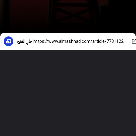
https://www.almashhad.com/article/773112298002792-News/139306803572141-%D8%AA%D8%B9%D8%B1%D8%B6-%D9%88%D8%AD%D8%AF%D8%A9-%D9%81%D9%8A-%D9%85%D8%B5%D9%81%D8%A7%D8%A9-%D9%85%D9%8A%D9%86%D8%A7%D8%A1-%D8%A7%D9%84%D8%A3%D8%AD%D9%85%D8%AF%D9%8A-%D9%81%D9%8A-%D8%A7%D9%84%D9%83%D9%88%D9%8A%D8%AA-%D9%84%D9%87%D8%AC%D9%88%D9%85/
جارٍ الفتح