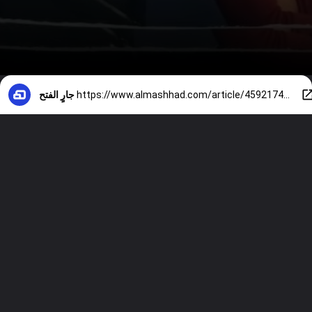
https://www.almashhad.com/article/459217420284850-entertainment/149063498779746-دينا-الشربيني-تخوض-أول-تجربة-غنائية-مع-أبو-عبر-دقة-ناقصة/
جارٍ الفتح