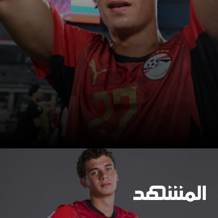
سنجدهــم كلهـم
وسيعاقبون جميعا