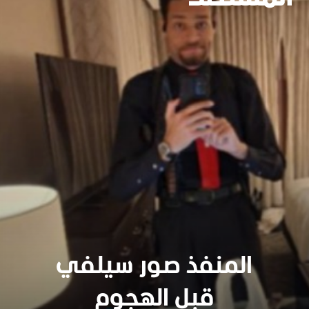
المنفذ صور سيلفي
قبل الهجوم
سنجدهــم كلهـم