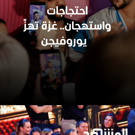
احتجاجات
واستهجان.. غزة تهزّ
يوروفيجن