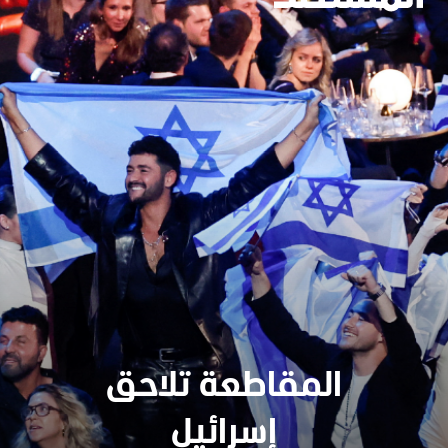
المقاطعة تلاحق
إسرائيل
سنجدهــم كلهـم