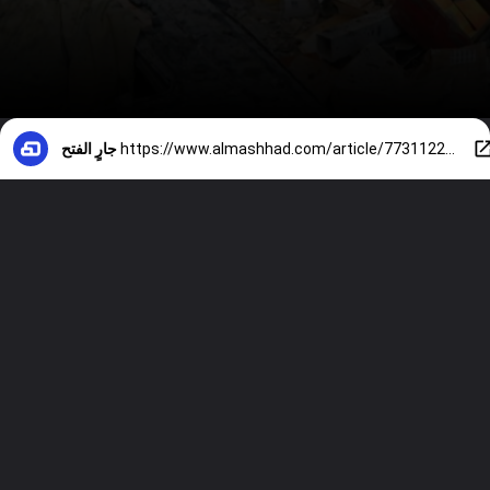
https://www.almashhad.com/article/773112298002792-News/551295862935364-%D8%A7%D9%84%D8%A8%D9%8A%D8%AA-%D8%A7%D9%84%D8%A3%D8%A8%D9%8A%D8%B6-%D9%84%D8%A8%D9%86%D8%A7%D9%86-%D8%AE%D8%A7%D8%B1%D8%AC-%D8%A7%D8%AA%D9%81%D8%A7%D9%82-%D9%88%D9%82%D9%81-%D8%A5%D8%B7%D9%84%D8%A7%D9%82-%D8%A7%D9%84%D9%86%D8%A7%D8%B1/
جارٍ الفتح