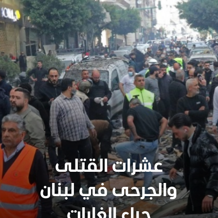
عشرات القتلى
والجرحى في لبنان
سنجدهــم كلهـم
جراء الغارات