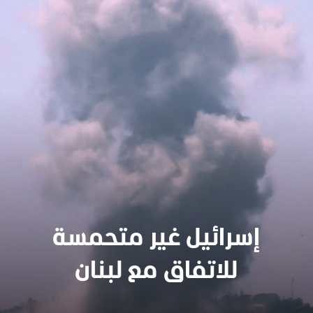
إسرائيل غير متحمسة
للاتفاق مع لبنان
سنجدهــم كلهـم