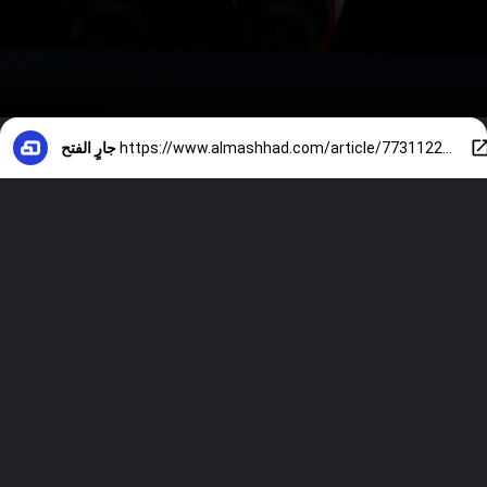
https://www.almashhad.com/article/773112298002792-News/383529787374516-%D9%86%D8%AA%D8%A7%D9%86%D9%8A%D8%A7%D9%87%D9%88-%D9%88%D8%AD%D9%8A%D8%AF-%D8%A7%D9%84%D9%85%D8%A4%D8%B3%D8%B3%D8%A9-%D8%A7%D9%84%D8%B9%D8%B3%D9%83%D8%B1%D9%8A%D8%A9-%D8%AA%D9%81%D8%AA%D8%AD-%D8%A7%D9%84%D9%86%D8%A7%D8%B1-%D8%B9%D9%84%D9%89-%D8%A7%D9%84%D8%AD%D9%83%D9%88%D9%85%D8%A9-%D8%A7%D9%84%D8%A5%D8%B3%D8%B1%D8%A7%D8%A6%D9%8A%D9%84%D9%8A%D8%A9/
جارٍ الفتح