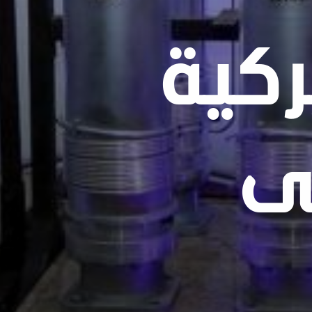
كية
لى