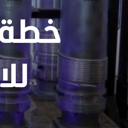
خطة 
للا
ا