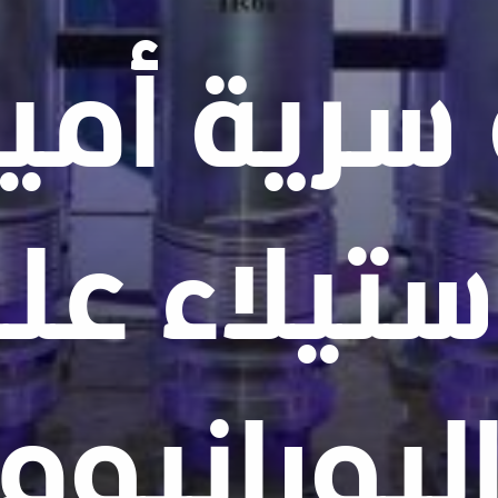
سرية أمير
ستيلاء ع
ليورانيوم