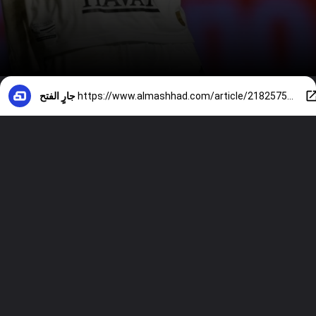
https://www.almashhad.com/article/218257510540304-sports/983896926921349-%D8%B4%D9%83%D9%88%D9%83-%D8%AD%D9%88%D9%84-%D9%85%D8%B4%D8%A7%D8%B1%D9%83%D8%A9-%D9%86%D9%8A%D9%85%D8%A7%D8%B1-%D9%81%D9%8A-%D8%A3%D9%88%D9%84%D9%89-%D9%85%D8%A8%D8%A7%D8%B1%D9%8A%D8%A7%D8%AA-%D8%A7%D9%84%D8%A8%D8%B1%D8%A7%D8%B2%D9%8A%D9%84-%D9%81%D9%8A-%D9%85%D9%88%D9%86%D8%AF%D9%8A%D8%A7%D9%84-2026-%D8%A8%D8%B3%D8%A8%D8%A8-%D8%A5%D8%B5%D8%A7%D8%A8%D8%A9-%D8%B9%D8%B6%D9%84%D9%8A%D8%A9-%D8%B7%D8%A8%D9%8A%D8%A8/
جارٍ الفتح