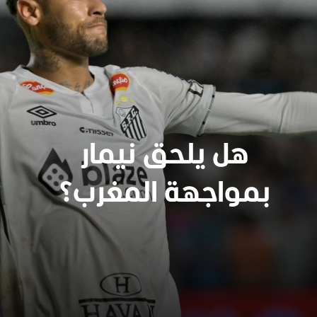
هل يلحق نيمار
بمواجهة المغرب؟