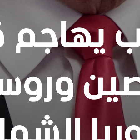
ب يهاجم ق
صين وروسي
ريا الشما