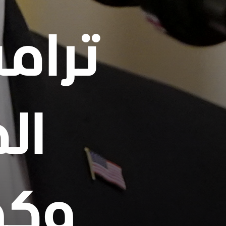
ترام
ال
وكو