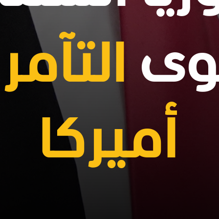
وى
التآمر
أميركا