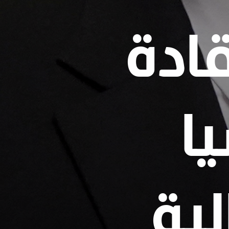
ادة
ا
لية