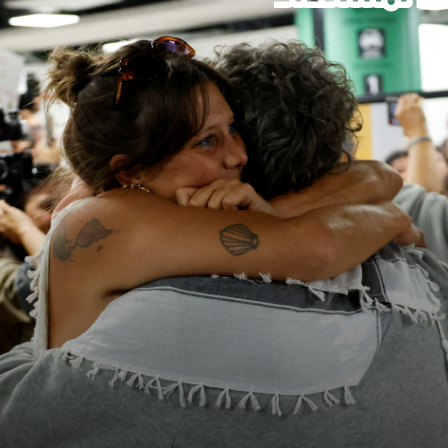
سنجدهــم كلهـم