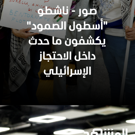
صور - ناشطو
"أسطول الصمود"
يكشفون ما حدث
داخل الاحتجاز
الإسرائيلي