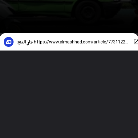
https://www.almashhad.com/article/773112298002792-News/275103050778431-%D9%81%D9%8A%D8%AF%D9%8A%D9%88---%D8%AA%D8%B3%D8%B1%D9%8A%D8%A8%D8%A7%D8%AA-%D8%AE%D8%B7%D9%8A%D8%B1%D8%A9-%D8%AD%D9%88%D9%84-%D8%AA%D8%B2%D8%A7%D9%8A%D8%AF-%D8%A7%D9%84%D8%A7%D9%86%D8%B4%D9%82%D8%A7%D9%82%D8%A7%D8%AA-%D8%AF%D8%A7%D8%AE%D9%84-%D8%A7%D9%84%D9%86%D8%B8%D8%A7%D9%85-%D8%A7%D9%84%D8%A5%D9%8A%D8%B1%D8%A7%D9%86%D9%8A-%D9%85%D8%A7-%D8%AA%D8%AF%D8%A7%D8%B9%D9%8A%D8%A7%D8%AA%D9%87%D8%A7/
جارٍ الفتح