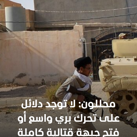
محللون: لا توجد دلائل
على تحرك بري واسع أو
سنجدهــم كلهـم
فتح جبهة قتالية كاملة