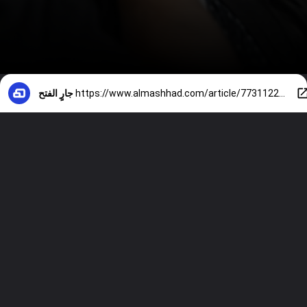
https://www.almashhad.com/article/773112298002792-News/794400808053345-%D9%81%D9%8A%D8%AF%D9%8A%D9%88-%D9%87%D9%84-%D8%AF%D8%AE%D9%84-%D8%A7%D9%84%D8%AD%D8%B4%D8%AF-%D8%A7%D9%84%D8%B4%D8%B9%D8%A8%D9%8A-%D8%A5%D9%84%D9%89-%D8%A5%D9%8A%D8%B1%D8%A7%D9%86-%D8%A7%D8%B3%D8%AA%D8%B9%D8%AF%D8%A7%D8%AF%D8%A7-%D9%84%D8%AD%D8%B1%D8%A8-%D8%A8%D8%B1%D9%8A%D8%A9/
جارٍ الفتح