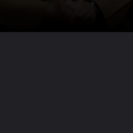
https://almashhad.com/article/773112298002792-News/338907282808488-%D9%81%D9%8A%D8%AF%D9%8A%D9%88-%D9%85%D8%A7%D8%B0%D8%A7-%D9%8A%D8%AD%D8%AF%D8%AB-%D9%84%D9%84%D8%B9%D9%85%D8%A7%D9%84-%D8%A7%D9%84%D8%B3%D9%88%D8%B1%D9%8A%D9%8A%D9%86-%D9%81%D9%8A-%D9%83%D8%B1%D8%AF%D8%B3%D8%AA%D8%A7%D9%86-%D8%A7%D9%84%D8%B9%D8%B1%D8%A7%D9%82/
جارٍ الفتح