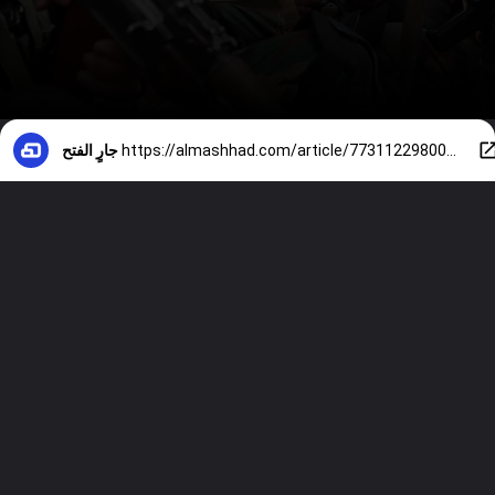
https://almashhad.com/article/773112298002792-News/425886455063826-%D8%A8%D9%86%D8%A7%D8%AF%D9%82-%D9%88%D9%82%D8%A7%D8%B0%D9%81%D8%A7%D8%AA-%D9%83%D9%8A%D9%81-%D9%8A%D9%87%D8%B1%D8%A8-%D8%A7%D9%84%D8%AD%D9%88%D8%AB%D9%8A%D9%88%D9%86-%D8%A7%D9%84%D8%A3%D8%B3%D9%84%D8%AD%D8%A9-%D8%B9%D8%A8%D8%B1-%D9%88%D8%B3%D8%A7%D8%A6%D9%84-%D8%A7%D9%84%D8%AA%D9%88%D8%A7%D8%B5%D9%84/
جارٍ الفتح