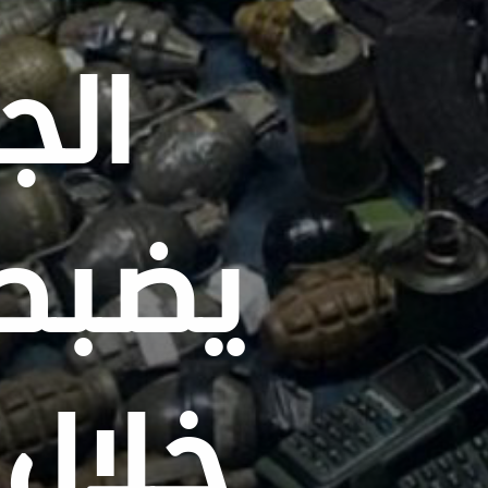
الج
يضبط 
خلال