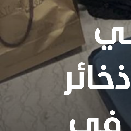
ني
خائر
 في